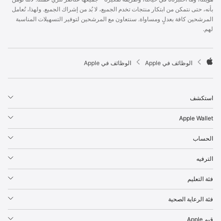
p
بأنه، حتى نتمكن من ابتكار منتجات تخدم الجميع، لا بُد من إشراك الجميع. ولهذا، نُعامل
l
المرشحين كافة بعدلٍ ومساواة. سنتعاون مع المرشحين لتوفير التسهيلات المناسبة
e
لهم.
F
o
o
t

الوظائف في Apple
الوظائف في Apple
e
A
r
p
p
استكشف
l
e
Apple Wallet
الحساب
الترفيه
فئة التعليم
فئة الرعاية الصحية
قيم Apple