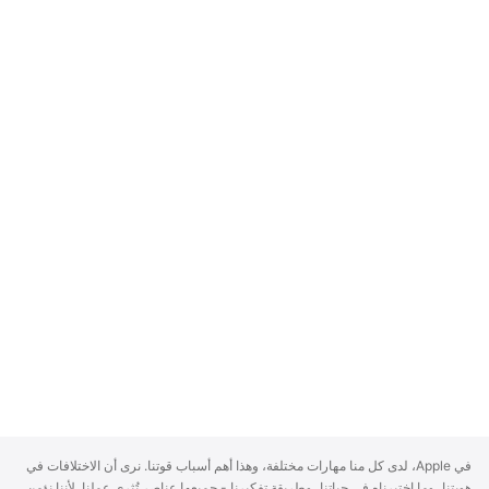
A
في Apple، لدى كل منا مهارات مختلفة، وهذا أهم أسباب قوتنا. نرى أن الاختلافات في
p
هويتنا، وما اختبرناه في حياتنا، وطريقة تفكيرنا - جميعها عناصر تُثري عملنا. لأننا نؤمن