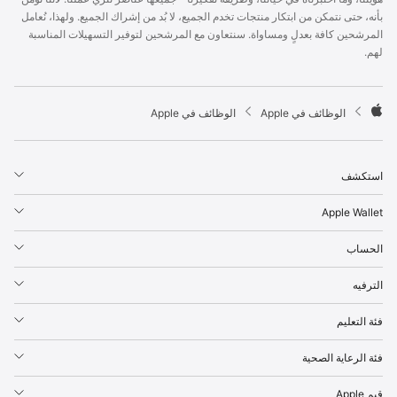
p
بأنه، حتى نتمكن من ابتكار منتجات تخدم الجميع، لا بُد من إشراك الجميع. ولهذا، نُعامل
l
المرشحين كافة بعدلٍ ومساواة. سنتعاون مع المرشحين لتوفير التسهيلات المناسبة
e
لهم.
F
o
o
t

الوظائف في Apple
الوظائف في Apple
e
A
r
p
p
استكشف
l
e
Apple Wallet
الحساب
الترفيه
فئة التعليم
فئة الرعاية الصحية
قيم Apple