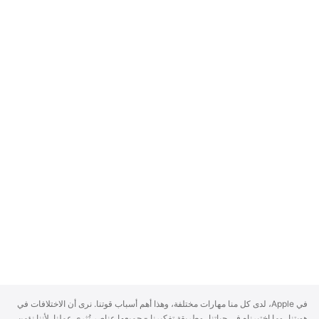
A
في Apple، لدى كل منا مهارات مختلفة، وهذا أهم أسباب قوتنا. نرى أن الاختلافات في
p
هويتنا، وما اختبرناه في حياتنا، وطريقة تفكيرنا - جميعها عناصر تُثري عملنا. لأننا نؤمن