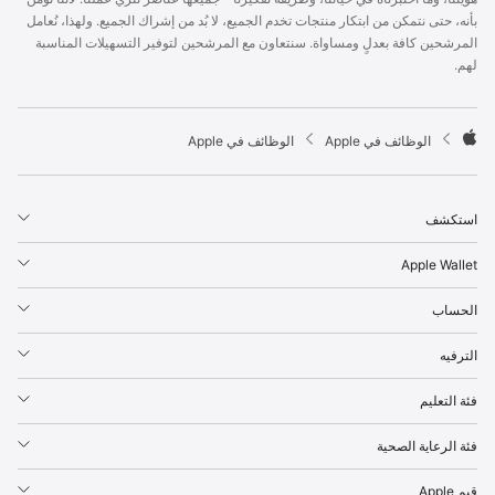
p
بأنه، حتى نتمكن من ابتكار منتجات تخدم الجميع، لا بُد من إشراك الجميع. ولهذا، نُعامل
l
المرشحين كافة بعدلٍ ومساواة. سنتعاون مع المرشحين لتوفير التسهيلات المناسبة
e
لهم.
F
o
o
t

الوظائف في Apple
الوظائف في Apple
e
A
r
p
p
استكشف
l
e
Apple Wallet
الحساب
الترفيه
فئة التعليم
فئة الرعاية الصحية
قيم Apple