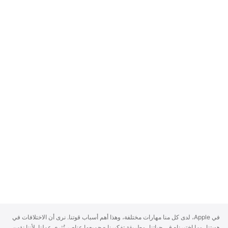
A
في Apple، لدى كل منا مهارات مختلفة، وهذا أهم أسباب قوتنا. نرى أن الاختلافات في
p
هويتنا، وما اختبرناه في حياتنا، وطريقة تفكيرنا - جميعها عناصر تُثري عملنا. لأننا نؤمن