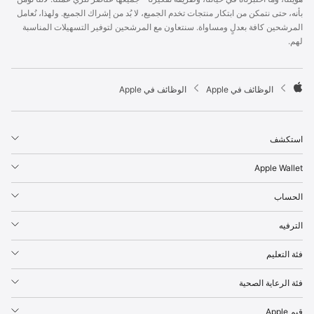
p
بأنه، حتى نتمكن من ابتكار منتجات تخدم الجميع، لا بُد من إشراك الجميع. ولهذا، نُعامل
l
المرشحين كافة بعدلٍ ومساواة. سنتعاون مع المرشحين لتوفير التسهيلات المناسبة
e
لهم.
F
o
o
t

الوظائف في Apple
الوظائف في Apple
e
A
r
p
p
استكشف
l
e
Apple Wallet
الحساب
الترفيه
فئة التعليم
فئة الرعاية الصحية
قيم Apple