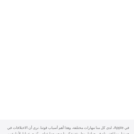
A
في Apple، لدى كل منا مهارات مختلفة، وهذا أهم أسباب قوتنا. نرى أن الاختلافات في
p
هويتنا، وما اختبرناه في حياتنا، وطريقة تفكيرنا - جميعها عناصر تُثري عملنا. لأننا نؤمن