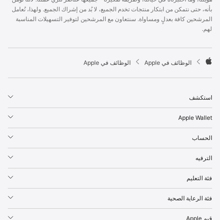
p
بأنه، حتى نتمكن من ابتكار منتجات تخدم الجميع، لا بُد من إشراك الجميع. ولهذا، نُعامل
l
المرشحين كافة بعدلٍ ومساواة. سنتعاون مع المرشحين لتوفير التسهيلات المناسبة
e
لهم.
F
o
o
t

الوظائف في Apple
الوظائف في Apple
e
A
r
p
p
استكشف
l
e
Apple Wallet
الحساب
الترفيه
فئة التعليم
فئة الرعاية الصحية
قيم Apple