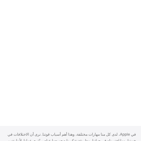
A
في Apple، لدى كل منا مهارات مختلفة، وهذا أهم أسباب قوتنا. نرى أن الاختلافات في
p
هويتنا، وما اختبرناه في حياتنا، وطريقة تفكيرنا - جميعها عناصر تُثري عملنا. لأننا نؤمن