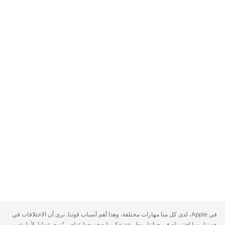
A
في Apple، لدى كل منا مهارات مختلفة، وهذا أهم أسباب قوتنا. نرى أن الاختلافات في
p
هويتنا، وما اختبرناه في حياتنا، وطريقة تفكيرنا - جميعها عناصر تُثري عملنا. لأننا نؤمن