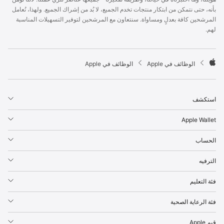
p
بأنه، حتى نتمكن من ابتكار منتجات تخدم الجميع، لا بُد من إشراك الجميع. ولهذا، نُعامل
l
المرشحين كافة بعدلٍ ومساواة. سنتعاون مع المرشحين لتوفير التسهيلات المناسبة
e
لهم.
F
o
o
t

الوظائف في Apple
الوظائف في Apple
e
A
r
p
p
استكشف
l
e
Apple Wallet
الحساب
الترفيه
فئة التعليم
فئة الرعاية الصحية
قيم Apple