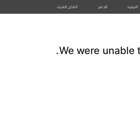
الترفيه
الدعم
أماكن الشراء
We were unable to