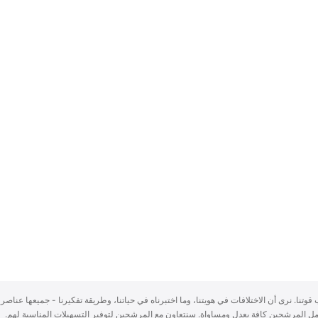
سباب قوتنا. نرى أن الاختلافات في هويتنا، وما اختبرناه في حياتنا، وطريقة تفكيرنا - جميعها عناصر 
ُعامل المرشحين كافة بعدلٍ ومساواة. سنتعاون مع المرشحين لتوفير التسهيلات المناسبة لهم.