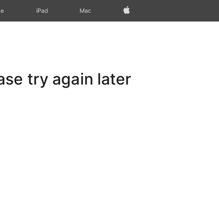
Apple‏
Mac
iPad‏
ne
e try again later.