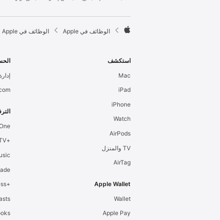
l
e
F

الوظائف في Apple
الوظائف في Apple
o
A
o
p
t
p
استكشف
الحس
e
l
Mac
إدارة 
r
e
.com
iPad
iPhone
الترف
Watch
 One
AirPods
+Apple TV
TV والمنزل
usic
AirTag
cade
+Apple Fitness
Apple Wallet
asts
Wallet
ooks
Apple Pay