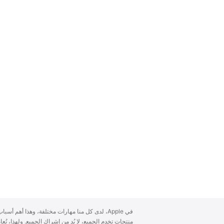
A
في Apple، لدى كل منا مهارات مختلفة، وهذا أهم أ
p
منتجات تخدم الجميع، لا بُد من إشراك الجميع. ولهذا، ن
p