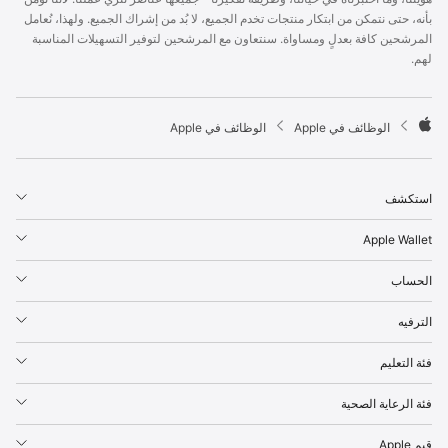
p
بأنه، حتى نتمكن من ابتكار منتجات تخدم الجميع، لا بُد من إشراك الجميع. ولهذا، نُعامل
l
المرشحين كافة بعدلٍ ومساواة. سنتعاون مع المرشحين لتوفير التسهيلات المناسبة
e
لهم.
F
o
o
t

الوظائف في Apple
الوظائف في Apple
e
A
r
p
p
استكشف
l
e
Apple Wallet
الحساب
الترفيه
فئة التعليم
فئة الرعاية الصحية
قيم Apple