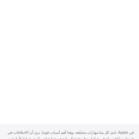
A
في Apple، لدى كل منا مهارات مختلفة، وهذا أهم أسباب قوتنا. نرى أن الاختلافات في
p
هويتنا، وما اختبرناه في حياتنا، وطريقة تفكيرنا - جميعها عناصر تُثري عملنا. لأننا نؤمن