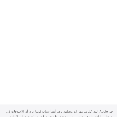
A
في Apple، لدى كل منا مهارات مختلفة، وهذا أهم أسباب قوتنا. نرى أن الاختلافات في
p
هويتنا، وما اختبرناه في حياتنا، وطريقة تفكيرنا - جميعها عناصر تُثري عملنا. لأننا نؤمن