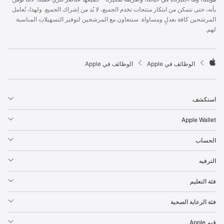
p
بأنه، حتى نتمكن من ابتكار منتجات تخدم الجميع، لا بُد من إشراك الجميع. ولهذا، نُعامل
l
المرشحين كافة بعدلٍ ومساواة. سنتعاون مع المرشحين لتوفير التسهيلات المناسبة
e
لهم.
F
o
o
t

الوظائف في Apple
الوظائف في Apple
e
A
r
p
p
استكشف
l
e
Apple Wallet
الحساب
الترفيه
فئة التعليم
فئة الرعاية الصحية
قيم Apple