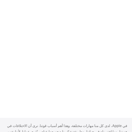
A
في Apple، لدى كل منا مهارات مختلفة، وهذا أهم أسباب قوتنا. نرى أن الاختلافات في
p
هويتنا، وما اختبرناه في حياتنا، وطريقة تفكيرنا - جميعها عناصر تُثري عملنا. لأننا نؤمن