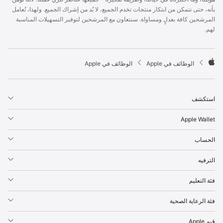
p
بأنه، حتى نتمكن من ابتكار منتجات تخدم الجميع، لا بُد من إشراك الجميع. ولهذا، نُعامل
l
المرشحين كافة بعدلٍ ومساواة. سنتعاون مع المرشحين لتوفير التسهيلات المناسبة
e
لهم.
F
o
o
t

الوظائف في Apple
الوظائف في Apple
e
A
r
p
p
استكشف
l
e
Apple Wallet
الحساب
الترفيه
فئة التعليم
فئة الرعاية الصحية
قيم Apple