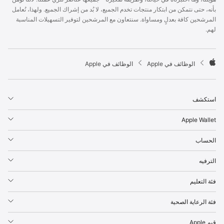
p
بأنه، حتى نتمكن من ابتكار منتجات تخدم الجميع، لا بُد من إشراك الجميع. ولهذا، نُعامل
l
المرشحين كافة بعدلٍ ومساواة. سنتعاون مع المرشحين لتوفير التسهيلات المناسبة
e
لهم.
F
o
o
t

الوظائف في Apple
الوظائف في Apple
e
A
r
p
p
استكشف
l
e
Apple Wallet
الحساب
الترفيه
فئة التعليم
فئة الرعاية الصحية
قيم Apple