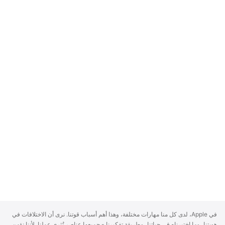
A
في Apple، لدى كل منا مهارات مختلفة، وهذا أهم أسباب قوتنا. نرى أن الاختلافات في
p
هويتنا، وما اختبرناه في حياتنا، وطريقة تفكيرنا - جميعها عناصر تُثري عملنا. لأننا نؤمن