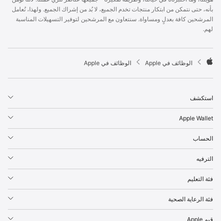
p
بأنه، حتى نتمكن من ابتكار منتجات تخدم الجميع، لا بُد من إشراك الجميع. ولهذا، نُعامل
l
المرشحين كافة بعدلٍ ومساواة. سنتعاون مع المرشحين لتوفير التسهيلات المناسبة
e
لهم.
F
o
o
t

الوظائف في Apple
الوظائف في Apple
e
A
r
p
p
استكشف
l
e
Apple Wallet
الحساب
الترفيه
فئة التعليم
فئة الرعاية الصحية
قيم Apple