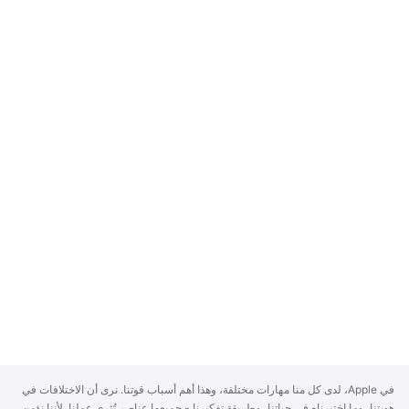
A
في Apple، لدى كل منا مهارات مختلفة، وهذا أهم أسباب قوتنا. نرى أن الاختلافات في
p
هويتنا، وما اختبرناه في حياتنا، وطريقة تفكيرنا - جميعها عناصر تُثري عملنا. لأننا نؤمن