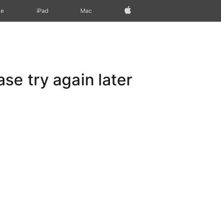
Apple‏
Mac
iPad‏
ne
e try again later.