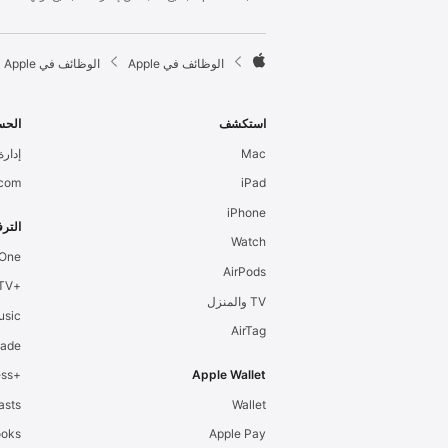
l
e
F

الوظائف في Apple
الوظائف في Apple
o
A
o
p
t
p
استكشف
الحس
e
l
Mac
إدارة 
r
e
.com
iPad
iPhone
الترف
Watch
 One
AirPods
+Apple TV
TV والمنزل
usic
AirTag
cade
+Apple Fitness
Apple Wallet
asts
Wallet
ooks
Apple Pay