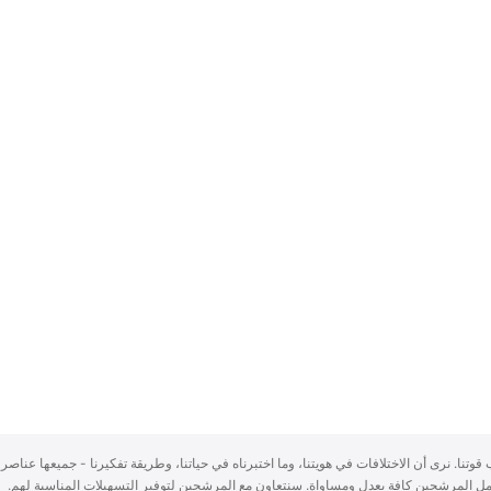
سباب قوتنا. نرى أن الاختلافات في هويتنا، وما اختبرناه في حياتنا، وطريقة تفكيرنا - جميعها عناصر 
ُعامل المرشحين كافة بعدلٍ ومساواة. سنتعاون مع المرشحين لتوفير التسهيلات المناسبة لهم.