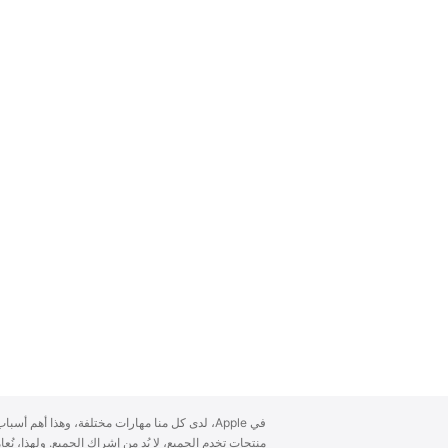
A
في Apple، لدى كل منا مهارات مختلفة، وهذا أهم أ
p
منتجات تخدم الجميع، لا بُد من إشراك الجميع. ولهذا، ن
p