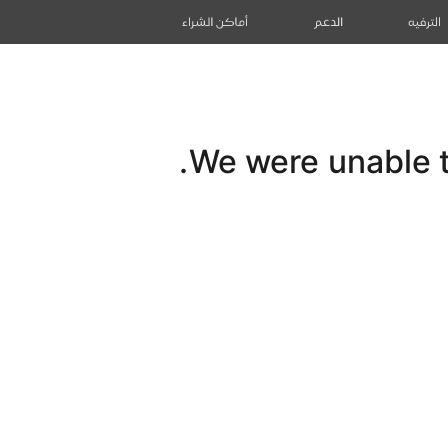
الترفيه
الدعم
أماكن الشراء
We were unable to