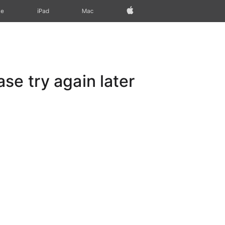
Apple‏
Mac
iPad‏
ne
e try again later.