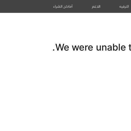
الترفيه
الدعم
أماكن الشراء
We were unable to