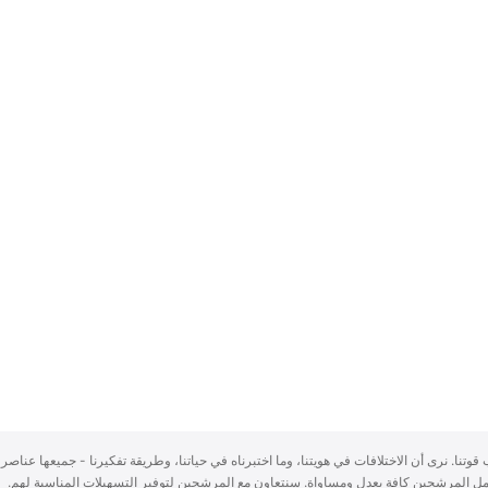
سباب قوتنا. نرى أن الاختلافات في هويتنا، وما اختبرناه في حياتنا، وطريقة تفكيرنا - جميعها عناصر 
ُعامل المرشحين كافة بعدلٍ ومساواة. سنتعاون مع المرشحين لتوفير التسهيلات المناسبة لهم.