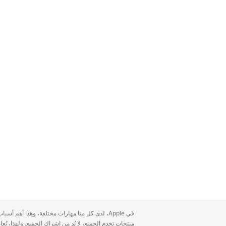
A
في Apple، لدى كل منا مهارات مختلفة، وهذا أهم أ
p
منتجات تخدم الجميع، لا بُد من إشراك الجميع. ولهذا، ن
p