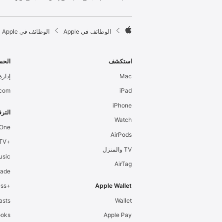
l
e
F

الوظائف في Apple
الوظائف في Apple
o
A
o
p
t
p
استكشف
الحس
e
l
Mac
إدارة 
r
e
.com
iPad
iPhone
الترف
Watch
 One
AirPods
+Apple TV
TV والمنزل
usic
AirTag
cade
+Apple Fitness
Apple Wallet
asts
Wallet
ooks
Apple Pay