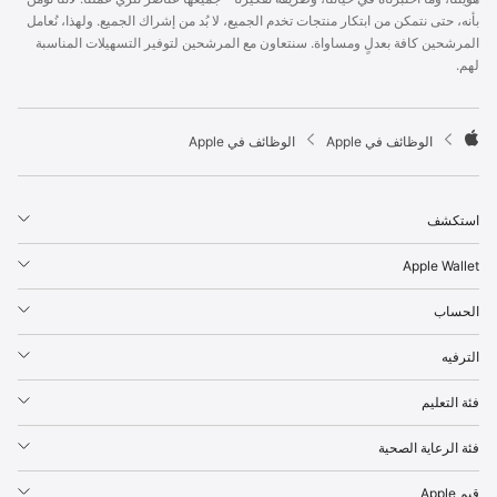
p
بأنه، حتى نتمكن من ابتكار منتجات تخدم الجميع، لا بُد من إشراك الجميع. ولهذا، نُعامل
l
المرشحين كافة بعدلٍ ومساواة. سنتعاون مع المرشحين لتوفير التسهيلات المناسبة
e
لهم.
F
o
o
t

الوظائف في Apple
الوظائف في Apple
e
A
r
p
p
استكشف
l
e
Apple Wallet
الحساب
الترفيه
فئة التعليم
فئة الرعاية الصحية
قيم Apple