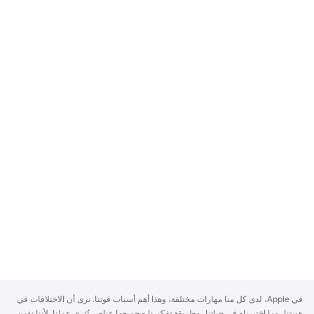
A
في Apple، لدى كل منا مهارات مختلفة، وهذا أهم أسباب قوتنا. نرى أن الاختلافات في
p
هويتنا، وما اختبرناه في حياتنا، وطريقة تفكيرنا - جميعها عناصر تُثري عملنا. لأننا نؤمن