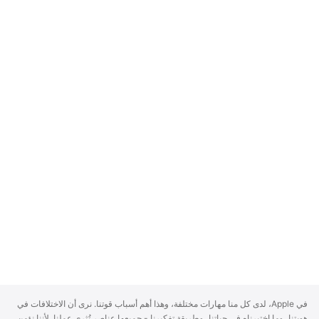
A
في Apple، لدى كل منا مهارات مختلفة، وهذا أهم أسباب قوتنا. نرى أن الاختلافات في
p
هويتنا، وما اختبرناه في حياتنا، وطريقة تفكيرنا - جميعها عناصر تُثري عملنا. لأننا نؤمن