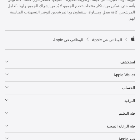
p
بأنه، حتى نتمكن من ابتكار منتجات تخدم الجميع، لا بُد من إشراك الجميع. ولهذا، نُعامل
l
المرشحين كافة بعدلٍ ومساواة. سنتعاون مع المرشحين لتوفير التسهيلات المناسبة
e
لهم.
F
o
o
t

الوظائف في Apple
الوظائف في Apple
e
A
r
p
p
استكشف
l
e
Apple Wallet
الحساب
الترفيه
فئة التعليم
فئة الرعاية الصحية
قيم Apple