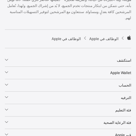
p
بأنه، حتى نتمكن من ابتكار منتجات تخدم الجميع، لا بُد من إشراك الجميع. ولهذا، نُعامل
l
المرشحين كافة بعدلٍ ومساواة. سنتعاون مع المرشحين لتوفير التسهيلات المناسبة
e
لهم.
F
o
o
t

الوظائف في Apple
الوظائف في Apple
e
A
r
p
p
استكشف
l
e
Apple Wallet
الحساب
الترفيه
فئة التعليم
فئة الرعاية الصحية
قيم Apple