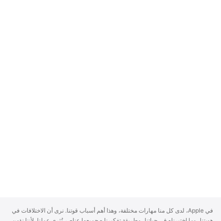
A
في Apple، لدى كل منا مهارات مختلفة، وهذا أهم أسباب قوتنا. نرى أن الاختلافات في
p
هويتنا، وما اختبرناه في حياتنا، وطريقة تفكيرنا - جميعها عناصر تُثري عملنا. لأننا نؤمن