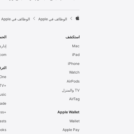
l
e
F

الوظائف في Apple
الوظائف في Apple
o
A
o
p
t
p
استكشف
الحس
e
l
Mac
إدارة 
r
e
.com
iPad
iPhone
الترف
Watch
 One
AirPods
+Apple TV
TV والمنزل
usic
AirTag
cade
+Apple Fitness
Apple Wallet
asts
Wallet
ooks
Apple Pay