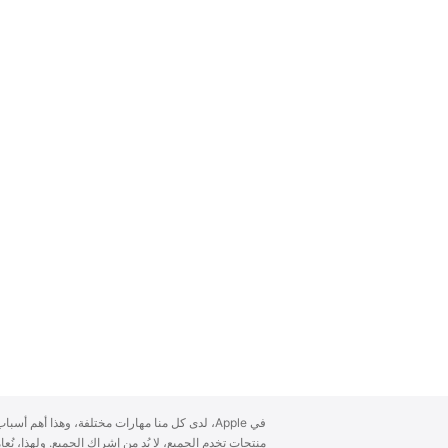
A
في Apple، لدى كل منا مهارات مختلفة، وهذا أهم أ
p
منتجات تخدم الجميع، لا بُد من إشراك الجميع. ولهذا، ن
p