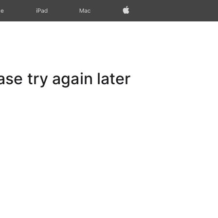
Apple‏
Mac
iPad‏
ne
e try again later.