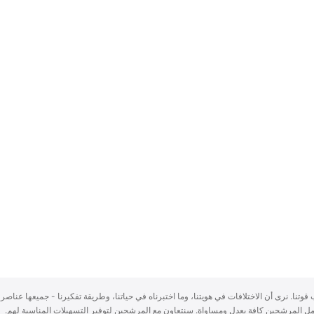
سباب قوتنا. نرى أن الاختلافات في هويتنا، وما اختبرناه في حياتنا، وطريقة تفكيرنا - جميعها عناصر 
ُعامل المرشحين كافة بعدلٍ ومساواة. سنتعاون مع المرشحين لتوفير التسهيلات المناسبة لهم.