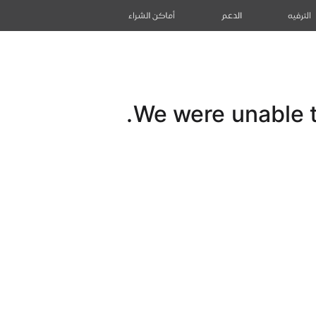
الترفيه
الدعم
أماكن الشراء
We were unable to