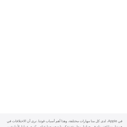
A
في Apple، لدى كل منا مهارات مختلفة، وهذا أهم أسباب قوتنا. نرى أن الاختلافات في
p
هويتنا، وما اختبرناه في حياتنا، وطريقة تفكيرنا - جميعها عناصر تُثري عملنا. لأننا نؤمن