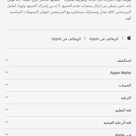
p
بأنه، حتى نتمكن من ابتكار منتجات تخدم الجميع، لا بُد من إشراك الجميع. ولهذا، نُعامل
l
المرشحين كافة بعدلٍ ومساواة. سنتعاون مع المرشحين لتوفير التسهيلات المناسبة
e
لهم.
F
o
o
t

الوظائف في Apple
الوظائف في Apple
e
A
r
p
p
استكشف
l
e
Apple Wallet
الحساب
الترفيه
فئة التعليم
فئة الرعاية الصحية
قيم Apple