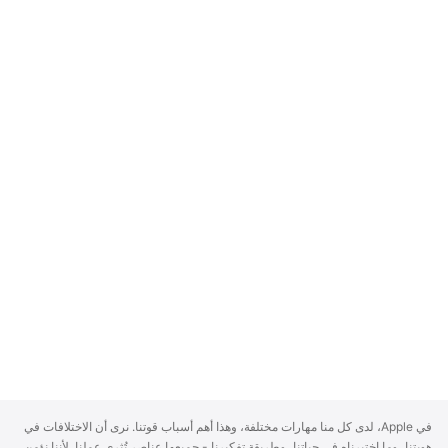
A
في Apple، لدى كل منا مهارات مختلفة، وهذا أهم أسباب قوتنا. نرى أن الاختلافات في
p
هويتنا، وما اختبرناه في حياتنا، وطريقة تفكيرنا - جميعها عناصر تُثري عملنا. لأننا نؤمن