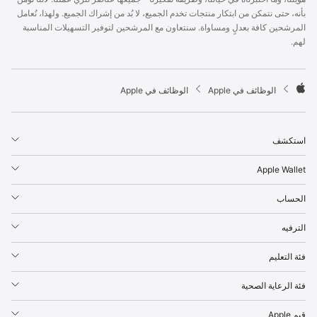
p
بأنه، حتى نتمكن من ابتكار منتجات تخدم الجميع، لا بُد من إشراك الجميع. ولهذا، نُعامل
l
المرشحين كافة بعدلٍ ومساواة. سنتعاون مع المرشحين لتوفير التسهيلات المناسبة
e
لهم.
F
o
o
t

الوظائف في Apple
الوظائف في Apple
e
A
r
p
p
استكشف
l
e
Apple Wallet
الحساب
الترفيه
فئة التعليم
فئة الرعاية الصحية
قيم Apple