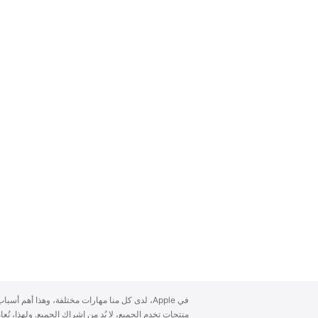
A
في Apple، لدى كل منا مهارات مختلفة، وهذا أهم أ
p
منتجات تخدم الجميع، لا بُد من إشراك الجميع. ولهذا، ن
p