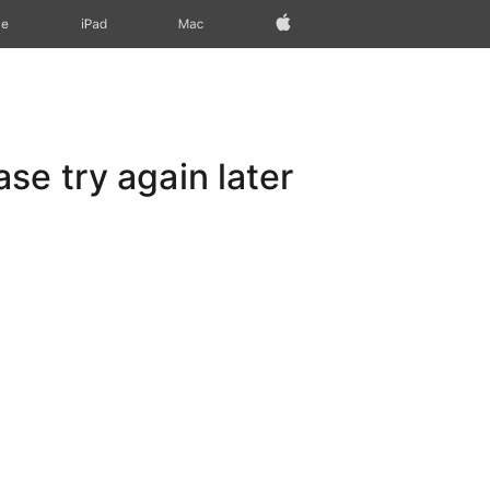
Apple‏
Mac
iPad‏
ne
e try again later.