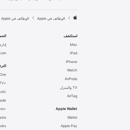
l
e
F

الوظائف في Apple
الوظائف في Apple
o
A
o
p
t
p
استكشف
الحس
e
l
Mac
إدارة 
r
e
.com
iPad
iPhone
الترف
Watch
 One
AirPods
+Apple TV
TV والمنزل
usic
AirTag
cade
+Apple Fitness
Apple Wallet
asts
Wallet
ooks
Apple Pay