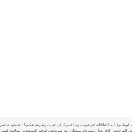
سباب قوتنا. نرى أن الاختلافات في هويتنا، وما اختبرناه في حياتنا، وطريقة تفكيرنا - جميعها عناصر 
ُعامل المرشحين كافة بعدلٍ ومساواة. سنتعاون مع المرشحين لتوفير التسهيلات المناسبة لهم.