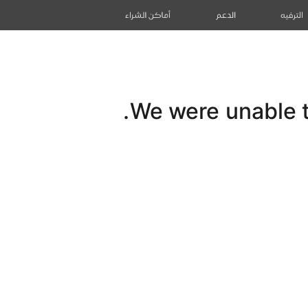
الترفيه
الدعم
أماكن الشراء
We were unable to