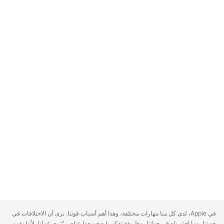
A
في Apple، لدى كل منا مهارات مختلفة، وهذا أهم أسباب قوتنا. نرى أن الاختلافات في
p
هويتنا، وما اختبرناه في حياتنا، وطريقة تفكيرنا - جميعها عناصر تُثري عملنا. لأننا نؤمن