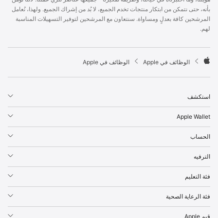
p
بأنه، حتى نتمكن من ابتكار منتجات تخدم الجميع، لا بُد من إشراك الجميع. ولهذا، نُعامل
l
المرشحين كافة بعدلٍ ومساواة. سنتعاون مع المرشحين لتوفير التسهيلات المناسبة
e
لهم.
F
o
o
t

الوظائف في Apple
الوظائف في Apple
e
A
r
p
p
استكشف
l
e
Apple Wallet
الحساب
الترفيه
فئة التعليم
فئة الرعاية الصحية
قيم Apple