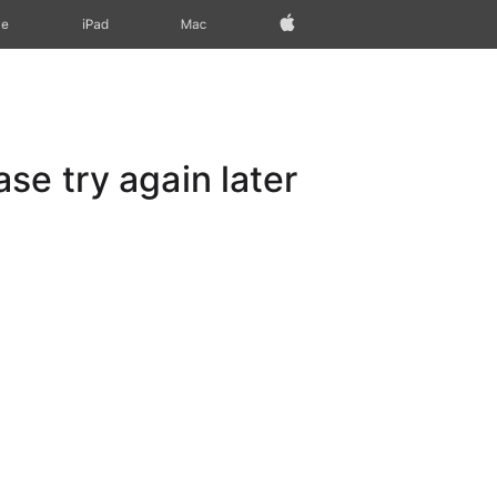
Apple‏
Mac
iPad‏
ne
e try again later.