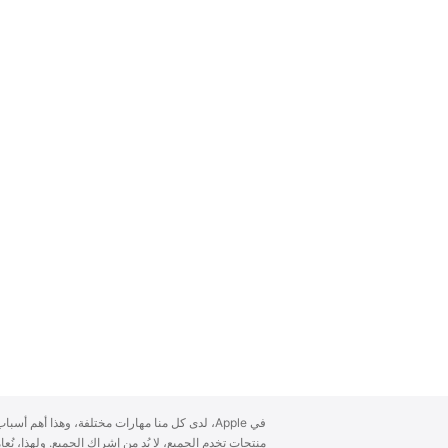
A
في Apple، لدى كل منا مهارات مختلفة، وهذا أهم أ
p
منتجات تخدم الجميع، لا بُد من إشراك الجميع. ولهذا، ن
p