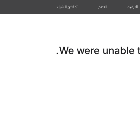
الترفيه
الدعم
أماكن الشراء
We were unable to