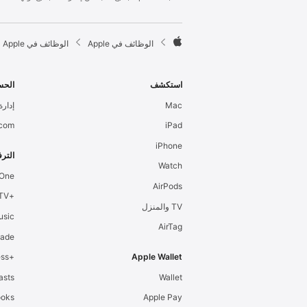
l
e
F

الوظائف في Apple
الوظائف في Apple
o
A
o
p
t
p
استكشف
الحس
e
l
Mac
إدارة 
r
e
.com
iPad
iPhone
الترف
Watch
 One
AirPods
+Apple TV
TV والمنزل
usic
AirTag
cade
+Apple Fitness
Apple Wallet
asts
Wallet
ooks
Apple Pay