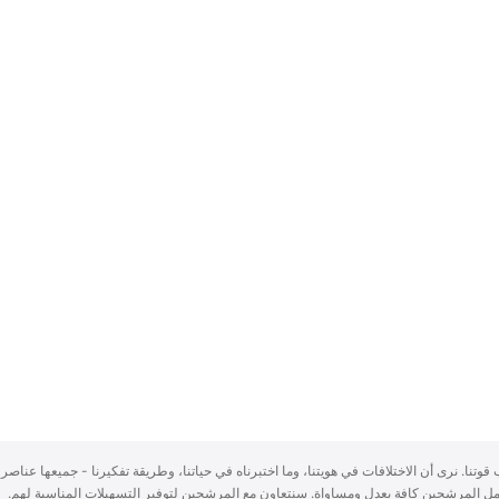
سباب قوتنا. نرى أن الاختلافات في هويتنا، وما اختبرناه في حياتنا، وطريقة تفكيرنا - جميعها عناصر 
ُعامل المرشحين كافة بعدلٍ ومساواة. سنتعاون مع المرشحين لتوفير التسهيلات المناسبة لهم.