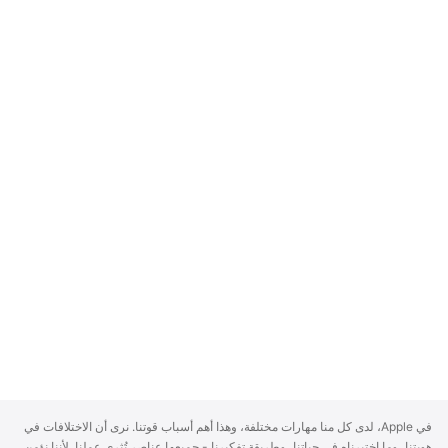
A
في Apple، لدى كل منا مهارات مختلفة، وهذا أهم أسباب قوتنا. نرى أن الاختلافات في
p
هويتنا، وما اختبرناه في حياتنا، وطريقة تفكيرنا - جميعها عناصر تُثري عملنا. لأننا نؤمن