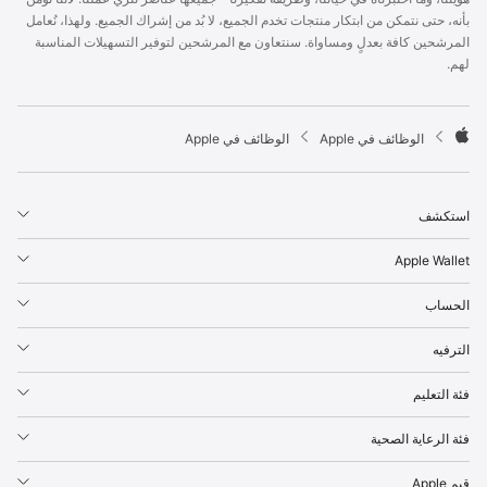
p
بأنه، حتى نتمكن من ابتكار منتجات تخدم الجميع، لا بُد من إشراك الجميع. ولهذا، نُعامل
l
المرشحين كافة بعدلٍ ومساواة. سنتعاون مع المرشحين لتوفير التسهيلات المناسبة
e
لهم.
F
o
o
t

الوظائف في Apple
الوظائف في Apple
e
A
r
p
p
استكشف
l
e
Apple Wallet
الحساب
الترفيه
فئة التعليم
فئة الرعاية الصحية
قيم Apple