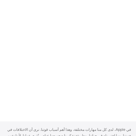
A
في Apple، لدى كل منا مهارات مختلفة، وهذا أهم أسباب قوتنا. نرى أن الاختلافات في
p
هويتنا، وما اختبرناه في حياتنا، وطريقة تفكيرنا - جميعها عناصر تُثري عملنا. لأننا نؤمن