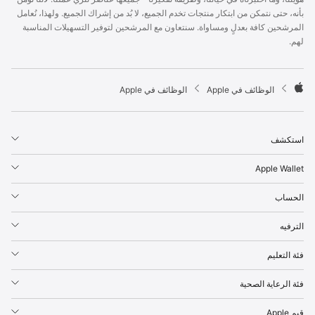
p
بأنه، حتى نتمكن من ابتكار منتجات تخدم الجميع، لا بُد من إشراك الجميع. ولهذا، نُعامل
l
المرشحين كافة بعدلٍ ومساواة. سنتعاون مع المرشحين لتوفير التسهيلات المناسبة
e
لهم.
F
o
o
t

الوظائف في Apple
الوظائف في Apple
e
A
r
p
p
استكشف
l
e
Apple Wallet
الحساب
الترفيه
فئة التعليم
فئة الرعاية الصحية
قيم Apple