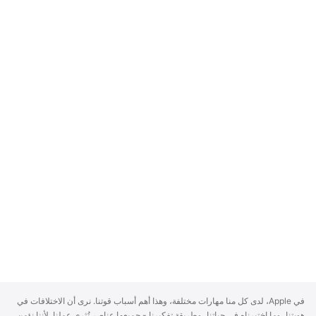
A
في Apple، لدى كل منا مهارات مختلفة، وهذا أهم أسباب قوتنا. نرى أن الاختلافات في
p
هويتنا، وما اختبرناه في حياتنا، وطريقة تفكيرنا - جميعها عناصر تُثري عملنا. لأننا نؤمن