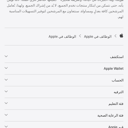
p
بأنه، حتى نتمكن من ابتكار منتجات تخدم الجميع، لا بُد من إشراك الجميع. ولهذا، نُعامل
l
المرشحين كافة بعدلٍ ومساواة. سنتعاون مع المرشحين لتوفير التسهيلات المناسبة
e
لهم.
F
o
o
t

الوظائف في Apple
الوظائف في Apple
e
A
r
p
p
استكشف
l
e
Apple Wallet
الحساب
الترفيه
فئة التعليم
فئة الرعاية الصحية
قيم Apple