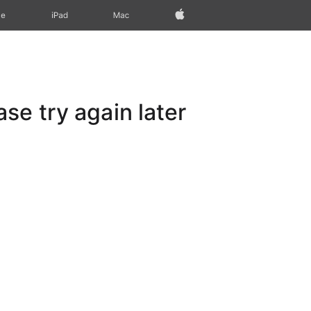
Apple‏
Mac
iPad‏
ne
e try again later.