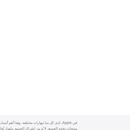
A
في Apple، لدى كل منا مهارات مختلفة، وهذا أهم أ
p
منتجات تخدم الجميع، لا بُد من إشراك الجميع. ولهذا، ن
p