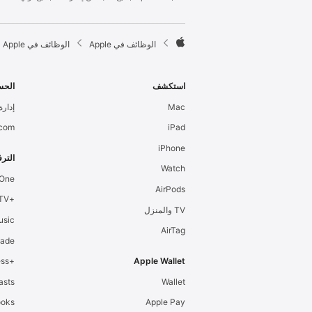
l
e
F

الوظائف في Apple
الوظائف في Apple
o
A
o
p
t
p
استكشف
الحس
e
l
Mac
إدارة 
r
e
.com
iPad
iPhone
الترف
Watch
 One
AirPods
+Apple TV
TV والمنزل
usic
AirTag
cade
+Apple Fitness
Apple Wallet
asts
Wallet
ooks
Apple Pay