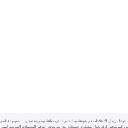
سباب قوتنا. نرى أن الاختلافات في هويتنا، وما اختبرناه في حياتنا، وطريقة تفكيرنا - جميعها عناصر 
ُعامل المرشحين كافة بعدلٍ ومساواة. سنتعاون مع المرشحين لتوفير التسهيلات المناسبة لهم.