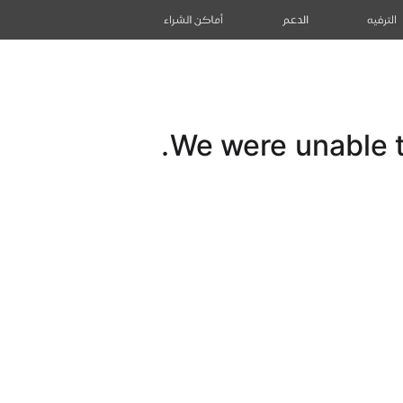
الترفيه
الدعم
أماكن الشراء
We were unable to