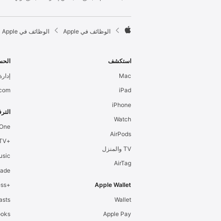
l
e
F

الوظائف في Apple
الوظائف في Apple
o
A
o
p
t
p
استكشف
الحس
e
l
Mac
إدارة 
r
e
.com
iPad
iPhone
الترف
Watch
 One
AirPods
+Apple TV
TV والمنزل
usic
AirTag
cade
+Apple Fitness
Apple Wallet
asts
Wallet
ooks
Apple Pay