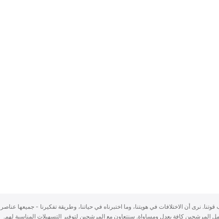
سباب قوتنا. نرى أن الاختلافات في هويتنا، وما اختبرناه في حياتنا، وطريقة تفكيرنا - جميعها عناصر 
ُعامل المرشحين كافة بعدلٍ ومساواة. سنتعاون مع المرشحين لتوفير التسهيلات المناسبة لهم.