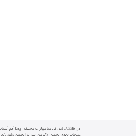
A
في Apple، لدى كل منا مهارات مختلفة، وهذا أهم أ
p
منتجات تخدم الجميع، لا بُد من إشراك الجميع. ولهذا، ن
p