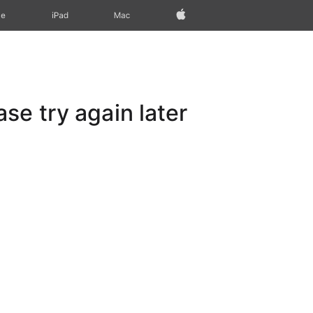
Apple‏
Mac
iPad‏
ne
e try again later.