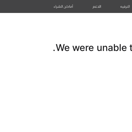
الترفيه
الدعم
أماكن الشراء
We were unable to