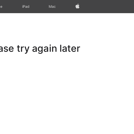
Apple‏
Mac
iPad‏
ne
e try again later.