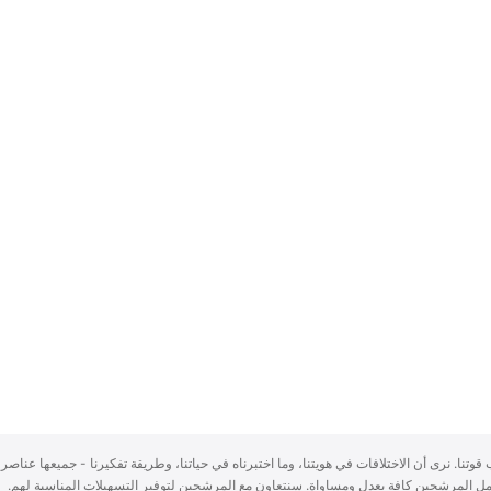
سباب قوتنا. نرى أن الاختلافات في هويتنا، وما اختبرناه في حياتنا، وطريقة تفكيرنا - جميعها عناصر 
ُعامل المرشحين كافة بعدلٍ ومساواة. سنتعاون مع المرشحين لتوفير التسهيلات المناسبة لهم.