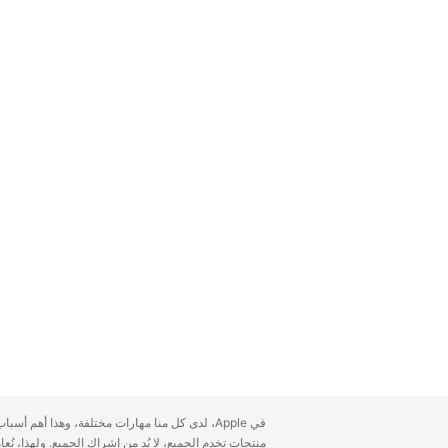
A
في Apple، لدى كل منا مهارات مختلفة، وهذا أهم أ
p
منتجات تخدم الجميع، لا بُد من إشراك الجميع. ولهذا، ن
p