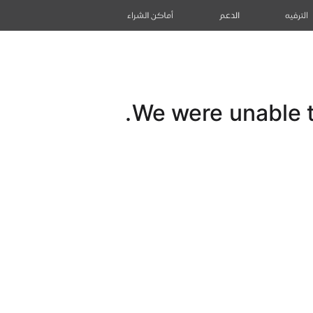
الترفيه
الدعم
أماكن الشراء
We were unable to