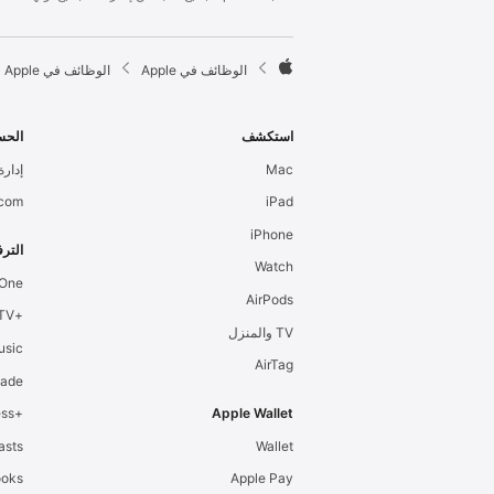
l
e
F

الوظائف في Apple
الوظائف في Apple
o
A
o
p
t
p
استكشف
الحس
e
l
Mac
إدارة 
r
e
.com
iPad
iPhone
الترف
Watch
 One
AirPods
+Apple TV
TV والمنزل
usic
AirTag
cade
+Apple Fitness
Apple Wallet
asts
Wallet
ooks
Apple Pay