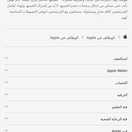
p
بأنه، حتى نتمكن من ابتكار منتجات تخدم الجميع، لا بُد من إشراك الجميع. ولهذا، نُعامل
l
المرشحين كافة بعدلٍ ومساواة. سنتعاون مع المرشحين لتوفير التسهيلات المناسبة
e
لهم.
F
o
o
t

الوظائف في Apple
الوظائف في Apple
e
A
r
p
p
استكشف
l
e
Apple Wallet
الحساب
الترفيه
فئة التعليم
فئة الرعاية الصحية
قيم Apple