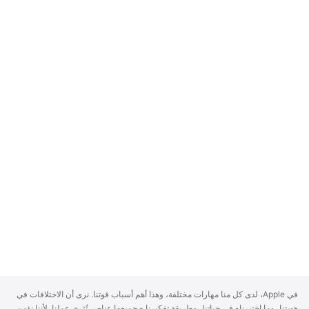
A
في Apple، لدى كل منا مهارات مختلفة، وهذا أهم أسباب قوتنا. نرى أن الاختلافات في
p
هويتنا، وما اختبرناه في حياتنا، وطريقة تفكيرنا - جميعها عناصر تُثري عملنا. لأننا نؤمن