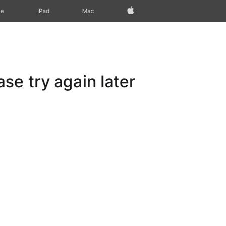
Apple‏
Mac
iPad‏
ne
e try again later.