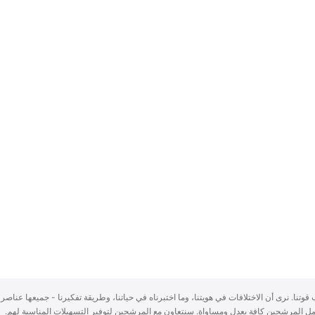
سباب قوتنا. نرى أن الاختلافات في هويتنا، وما اختبرناه في حياتنا، وطريقة تفكيرنا - جميعها عناصر 
ُعامل المرشحين كافة بعدلٍ ومساواة. سنتعاون مع المرشحين لتوفير التسهيلات المناسبة لهم.