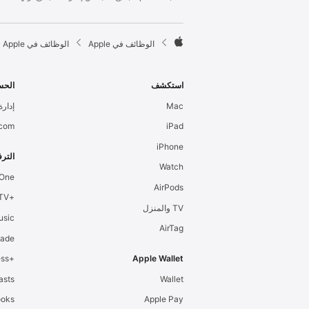
l
e
F

الوظائف في Apple
الوظائف في Apple
o
A
o
p
t
p
استكشف
الحس
e
l
Mac
إدارة 
r
e
.com
iPad
iPhone
الترف
Watch
 One
AirPods
+Apple TV
TV والمنزل
usic
AirTag
cade
+Apple Fitness
Apple Wallet
asts
Wallet
ooks
Apple Pay