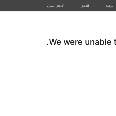
الترفيه
الدعم
أماكن الشراء
We were unable to