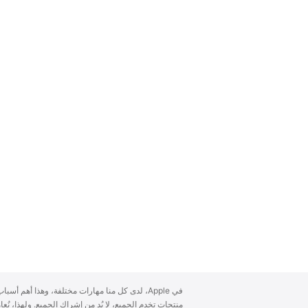
A
في Apple، لدى كل منا مهارات مختلفة، وهذا أهم أ
p
منتجات تخدم الجميع، لا بُد من إشراك الجميع. ولهذا، ن
p