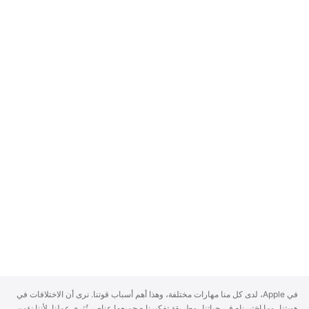
A
في Apple، لدى كل منا مهارات مختلفة، وهذا أهم أسباب قوتنا. نرى أن الاختلافات في
p
هويتنا، وما اختبرناه في حياتنا، وطريقة تفكيرنا - جميعها عناصر تُثري عملنا. لأننا نؤمن