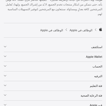
p
بأنه، حتى نتمكن من ابتكار منتجات تخدم الجميع، لا بُد من إشراك الجميع. ولهذا، نُعامل
l
المرشحين كافة بعدلٍ ومساواة. سنتعاون مع المرشحين لتوفير التسهيلات المناسبة
e
لهم.
F
o
o
t

الوظائف في Apple
الوظائف في Apple
e
A
r
p
p
استكشف
l
e
Apple Wallet
الحساب
الترفيه
فئة التعليم
فئة الرعاية الصحية
قيم Apple