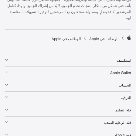
p
بأنه، حتى نتمكن من ابتكار منتجات تخدم الجميع، لا بُد من إشراك الجميع. ولهذا، نُعامل
l
المرشحين كافة بعدلٍ ومساواة. سنتعاون مع المرشحين لتوفير التسهيلات المناسبة
e
لهم.
F
o
o
t

الوظائف في Apple
الوظائف في Apple
e
A
r
p
p
استكشف
l
e
Apple Wallet
الحساب
الترفيه
فئة التعليم
فئة الرعاية الصحية
قيم Apple