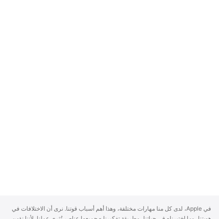
A
في Apple، لدى كل منا مهارات مختلفة، وهذا أهم أسباب قوتنا. نرى أن الاختلافات في
p
هويتنا، وما اختبرناه في حياتنا، وطريقة تفكيرنا - جميعها عناصر تُثري عملنا. لأننا نؤمن