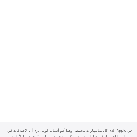
A
في Apple، لدى كل منا مهارات مختلفة، وهذا أهم أسباب قوتنا. نرى أن الاختلافات في
p
هويتنا، وما اختبرناه في حياتنا، وطريقة تفكيرنا - جميعها عناصر تُثري عملنا. لأننا نؤمن