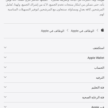
p
بأنه، حتى نتمكن من ابتكار منتجات تخدم الجميع، لا بُد من إشراك الجميع. ولهذا، نُعامل
l
المرشحين كافة بعدلٍ ومساواة. سنتعاون مع المرشحين لتوفير التسهيلات المناسبة
e
لهم.
F
o
o
t

الوظائف في Apple
الوظائف في Apple
e
A
r
p
p
استكشف
l
e
Apple Wallet
الحساب
الترفيه
فئة التعليم
فئة الرعاية الصحية
قيم Apple