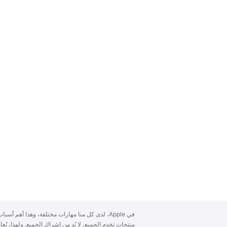
A
في Apple، لدى كل منا مهارات مختلفة، وهذا أهم أ
p
منتجات تخدم الجميع، لا بُد من إشراك الجميع. ولهذا، ن
p