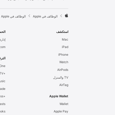
l
e
F

الوظائف في Apple
الوظائف في Apple
o
A
o
p
t
p
استكشف
الحس
e
l
Mac
إدارة 
r
e
.com
iPad
iPhone
الترف
Watch
 One
AirPods
+Apple TV
TV والمنزل
usic
AirTag
cade
+Apple Fitness
Apple Wallet
asts
Wallet
ooks
Apple Pay