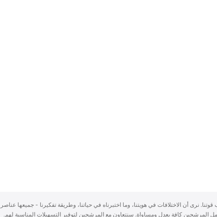
سباب قوتنا. نرى أن الاختلافات في هويتنا، وما اختبرناه في حياتنا، وطريقة تفكيرنا - جميعها عناصر 
ُعامل المرشحين كافة بعدلٍ ومساواة. سنتعاون مع المرشحين لتوفير التسهيلات المناسبة لهم.