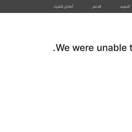
الترفيه
الدعم
أماكن الشراء
We were unable to