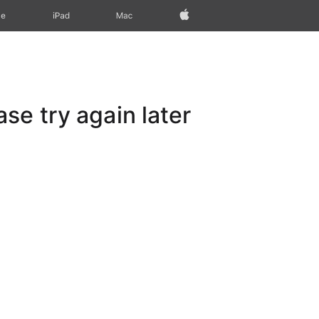
Apple‏
Mac
iPad‏
ne
e try again later.