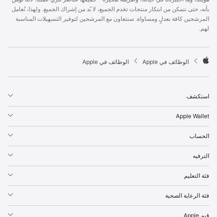
p
بأنه، حتى نتمكن من ابتكار منتجات تخدم الجميع، لا بُد من إشراك الجميع. ولهذا، نُعامل
l
المرشحين كافة بعدلٍ ومساواة. سنتعاون مع المرشحين لتوفير التسهيلات المناسبة
e
لهم.
F
o
o
t

الوظائف في Apple
الوظائف في Apple
e
A
r
p
p
استكشف
l
e
Apple Wallet
الحساب
الترفيه
فئة التعليم
فئة الرعاية الصحية
قيم Apple