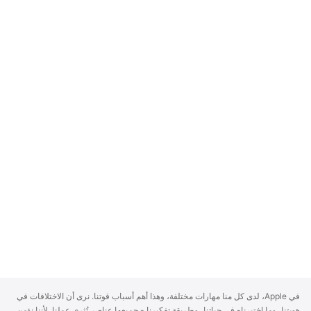
A
في Apple، لدى كل منا مهارات مختلفة، وهذا أهم أسباب قوتنا. نرى أن الاختلافات في
p
هويتنا، وما اختبرناه في حياتنا، وطريقة تفكيرنا - جميعها عناصر تُثري عملنا. لأننا نؤمن