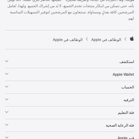
p
بأنه، حتى نتمكن من ابتكار منتجات تخدم الجميع، لا بُد من إشراك الجميع. ولهذا، نُعامل
l
المرشحين كافة بعدلٍ ومساواة. سنتعاون مع المرشحين لتوفير التسهيلات المناسبة
e
لهم.
F
o
o
t

الوظائف في Apple
الوظائف في Apple
e
A
r
p
p
استكشف
l
e
Apple Wallet
الحساب
الترفيه
فئة التعليم
فئة الرعاية الصحية
قيم Apple