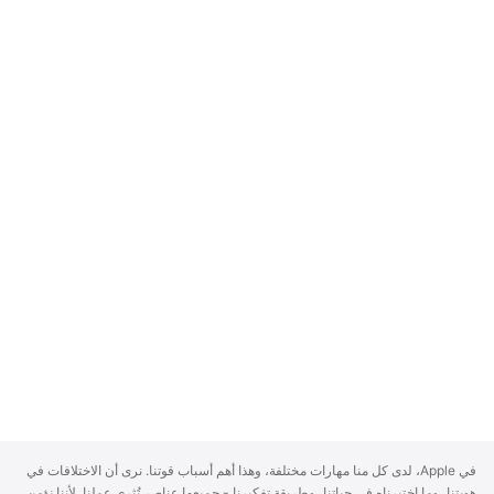
A
في Apple، لدى كل منا مهارات مختلفة، وهذا أهم أسباب قوتنا. نرى أن الاختلافات في
p
هويتنا، وما اختبرناه في حياتنا، وطريقة تفكيرنا - جميعها عناصر تُثري عملنا. لأننا نؤمن