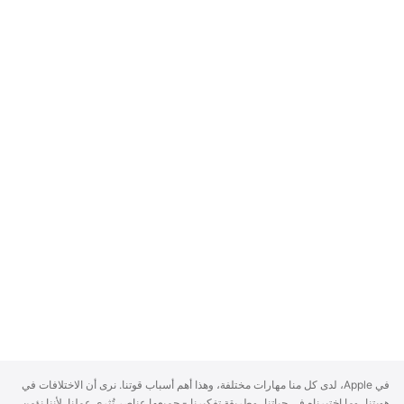
A
في Apple، لدى كل منا مهارات مختلفة، وهذا أهم أسباب قوتنا. نرى أن الاختلافات في
p
هويتنا، وما اختبرناه في حياتنا، وطريقة تفكيرنا - جميعها عناصر تُثري عملنا. لأننا نؤمن