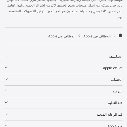
p
بأنه، حتى نتمكن من ابتكار منتجات تخدم الجميع، لا بُد من إشراك الجميع. ولهذا، نُعامل
l
المرشحين كافة بعدلٍ ومساواة. سنتعاون مع المرشحين لتوفير التسهيلات المناسبة
e
لهم.
F
o
o
t

الوظائف في Apple
الوظائف في Apple
e
A
r
p
p
استكشف
l
e
Apple Wallet
الحساب
الترفيه
فئة التعليم
فئة الرعاية الصحية
قيم Apple