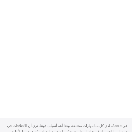
A
في Apple، لدى كل منا مهارات مختلفة، وهذا أهم أسباب قوتنا. نرى أن الاختلافات في
p
هويتنا، وما اختبرناه في حياتنا، وطريقة تفكيرنا - جميعها عناصر تُثري عملنا. لأننا نؤمن