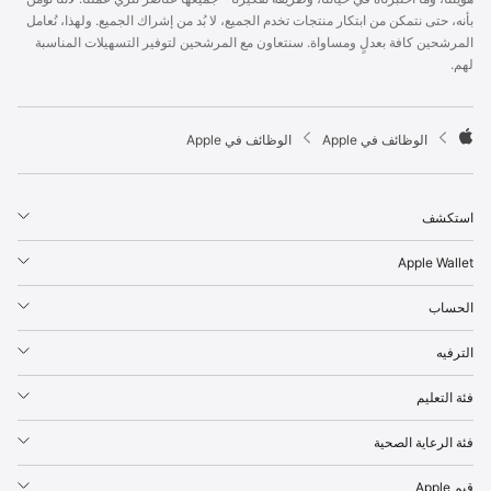
p
بأنه، حتى نتمكن من ابتكار منتجات تخدم الجميع، لا بُد من إشراك الجميع. ولهذا، نُعامل
l
المرشحين كافة بعدلٍ ومساواة. سنتعاون مع المرشحين لتوفير التسهيلات المناسبة
e
لهم.
F
o
o
t

الوظائف في Apple
الوظائف في Apple
e
A
r
p
p
استكشف
l
e
Apple Wallet
الحساب
الترفيه
فئة التعليم
فئة الرعاية الصحية
قيم Apple