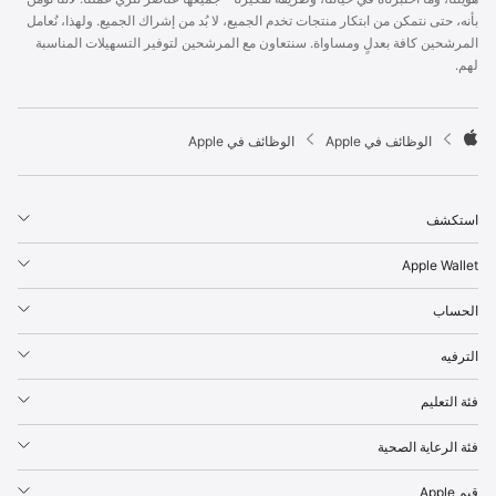
p
بأنه، حتى نتمكن من ابتكار منتجات تخدم الجميع، لا بُد من إشراك الجميع. ولهذا، نُعامل
l
المرشحين كافة بعدلٍ ومساواة. سنتعاون مع المرشحين لتوفير التسهيلات المناسبة
e
لهم.
F
o
o
t

الوظائف في Apple
الوظائف في Apple
e
A
r
p
p
استكشف
l
e
Apple Wallet
الحساب
الترفيه
فئة التعليم
فئة الرعاية الصحية
قيم Apple