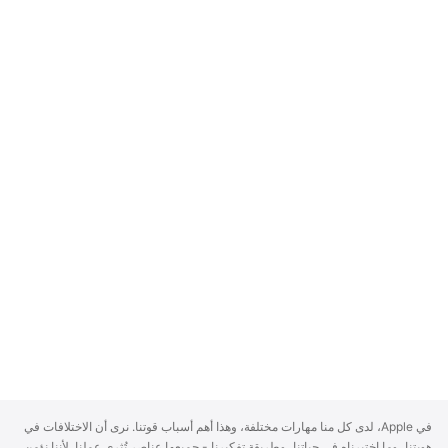
A
في Apple، لدى كل منا مهارات مختلفة، وهذا أهم أسباب قوتنا. نرى أن الاختلافات في
p
هويتنا، وما اختبرناه في حياتنا، وطريقة تفكيرنا - جميعها عناصر تُثري عملنا. لأننا نؤمن