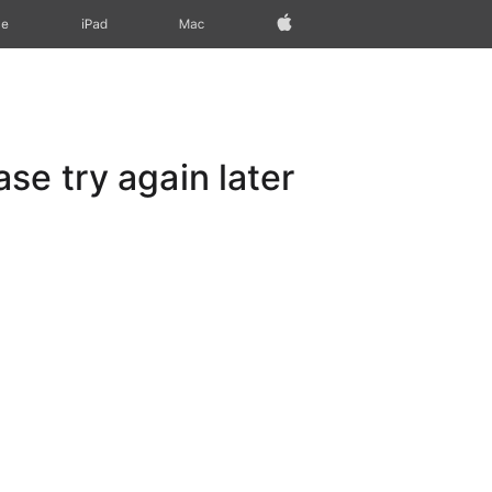
Apple‏
Mac
iPad‏
ne
e try again later.