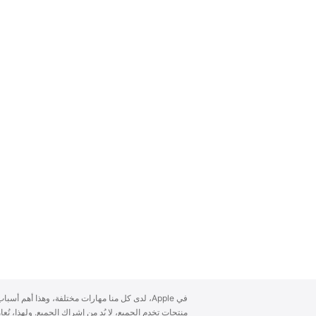
A
في Apple، لدى كل منا مهارات مختلفة، وهذا أهم أ
p
منتجات تخدم الجميع، لا بُد من إشراك الجميع. ولهذا، ن
p