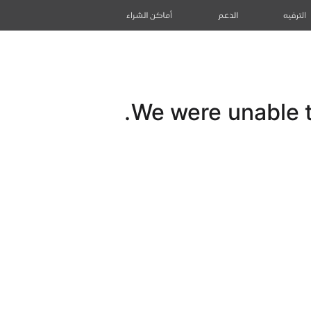
الترفيه
الدعم
أماكن الشراء
We were unable to