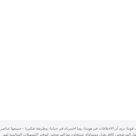
سباب قوتنا. نرى أن الاختلافات في هويتنا، وما اختبرناه في حياتنا، وطريقة تفكيرنا - جميعها عناصر 
ُعامل المرشحين كافة بعدلٍ ومساواة. سنتعاون مع المرشحين لتوفير التسهيلات المناسبة لهم.