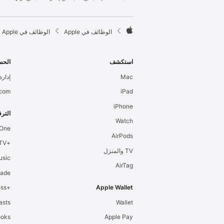
l
e
F

الوظائف في Apple
الوظائف في Apple
o
A
o
p
t
p
استكشف
الحس
e
l
Mac
إدارة 
r
e
.com
iPad
iPhone
الترف
Watch
 One
AirPods
+Apple TV
TV والمنزل
usic
AirTag
cade
+Apple Fitness
Apple Wallet
asts
Wallet
ooks
Apple Pay