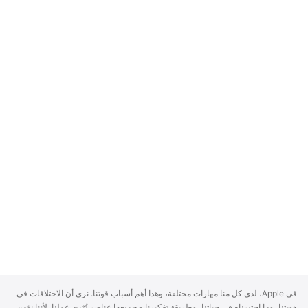
A
في Apple، لدى كل منا مهارات مختلفة، وهذا أهم أسباب قوتنا. نرى أن الاختلافات في
p
هويتنا، وما اختبرناه في حياتنا، وطريقة تفكيرنا - جميعها عناصر تُثري عملنا. لأننا نؤمن