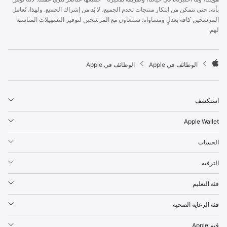
p
بأنه، حتى نتمكن من ابتكار منتجات تخدم الجميع، لا بُد من إشراك الجميع. ولهذا، نُعامل
l
المرشحين كافة بعدلٍ ومساواة. سنتعاون مع المرشحين لتوفير التسهيلات المناسبة
e
لهم.
F
o
o
t

الوظائف في Apple
الوظائف في Apple
e
A
r
p
p
استكشف
l
e
Apple Wallet
الحساب
الترفيه
فئة التعليم
فئة الرعاية الصحية
قيم Apple