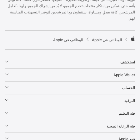
p
بأنه، حتى نتمكن من ابتكار منتجات تخدم الجميع، لا بُد من إشراك الجميع. ولهذا، نُعامل
l
المرشحين كافة بعدلٍ ومساواة. سنتعاون مع المرشحين لتوفير التسهيلات المناسبة
e
لهم.
F
o
o
t

الوظائف في Apple
الوظائف في Apple
e
A
r
p
p
استكشف
l
e
Apple Wallet
الحساب
الترفيه
فئة التعليم
فئة الرعاية الصحية
قيم Apple