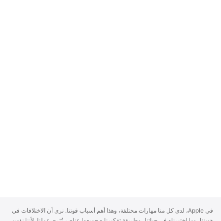
A
في Apple، لدى كل منا مهارات مختلفة، وهذا أهم أسباب قوتنا. نرى أن الاختلافات في
p
هويتنا، وما اختبرناه في حياتنا، وطريقة تفكيرنا - جميعها عناصر تُثري عملنا. لأننا نؤمن