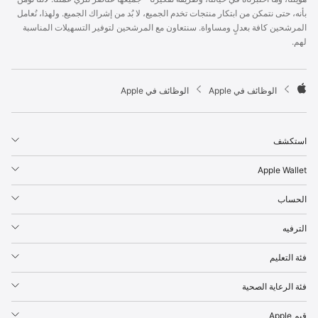
p
بأنه، حتى نتمكن من ابتكار منتجات تخدم الجميع، لا بُد من إشراك الجميع. ولهذا، نُعامل
l
المرشحين كافة بعدلٍ ومساواة. سنتعاون مع المرشحين لتوفير التسهيلات المناسبة
e
لهم.
F
o
o
t

الوظائف في Apple
الوظائف في Apple
e
A
r
p
p
استكشف
l
e
Apple Wallet
الحساب
الترفيه
فئة التعليم
فئة الرعاية الصحية
قيم Apple