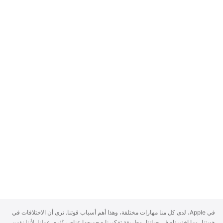
A
في Apple، لدى كل منا مهارات مختلفة، وهذا أهم أسباب قوتنا. نرى أن الاختلافات في
p
هويتنا، وما اختبرناه في حياتنا، وطريقة تفكيرنا - جميعها عناصر تُثري عملنا. لأننا نؤمن