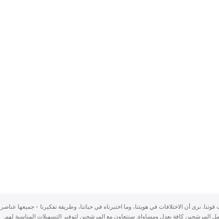
سباب قوتنا. نرى أن الاختلافات في هويتنا، وما اختبرناه في حياتنا، وطريقة تفكيرنا - جميعها عناصر 
ُعامل المرشحين كافة بعدلٍ ومساواة. سنتعاون مع المرشحين لتوفير التسهيلات المناسبة لهم.