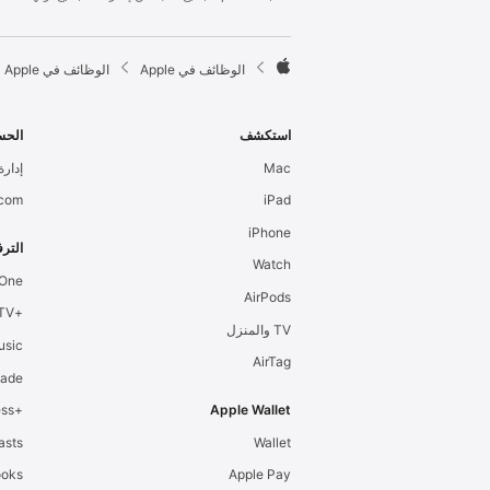
l
e
F

الوظائف في Apple
الوظائف في Apple
o
A
o
p
t
p
استكشف
الحس
e
l
Mac
إدارة 
r
e
.com
iPad
iPhone
الترف
Watch
 One
AirPods
+Apple TV
TV والمنزل
usic
AirTag
cade
+Apple Fitness
Apple Wallet
asts
Wallet
ooks
Apple Pay