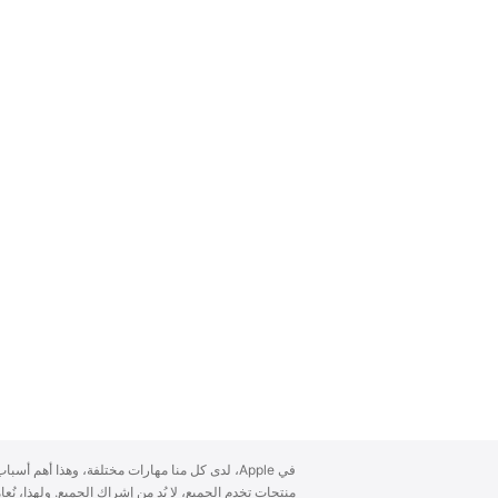
A
في Apple، لدى كل منا مهارات مختلفة، وهذا أهم أ
p
منتجات تخدم الجميع، لا بُد من إشراك الجميع. ولهذا، ن
p