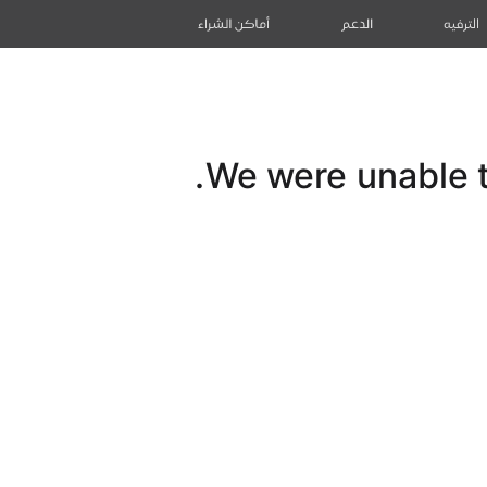
الترفيه
الدعم
أماكن الشراء
We were unable to