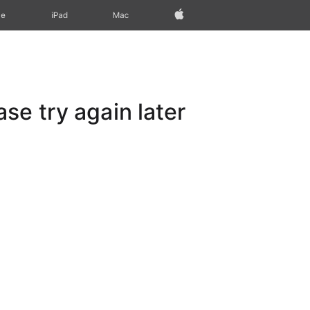
Apple‏
Mac
iPad‏
ne
e try again later.