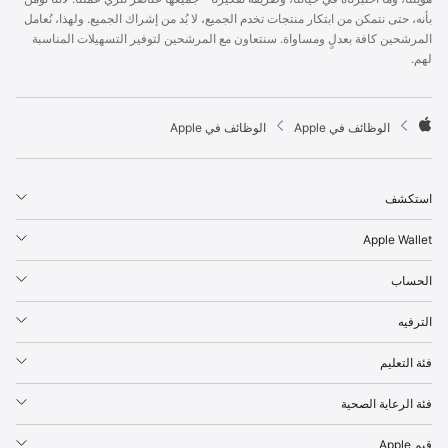
p
بأنه، حتى نتمكن من ابتكار منتجات تخدم الجميع، لا بُد من إشراك الجميع. ولهذا، نُعامل
l
المرشحين كافة بعدلٍ ومساواة. سنتعاون مع المرشحين لتوفير التسهيلات المناسبة
e
لهم.
F
o
o
t

الوظائف في Apple
الوظائف في Apple
e
A
r
p
p
استكشف
l
e
Apple Wallet
الحساب
الترفيه
فئة التعليم
فئة الرعاية الصحية
قيم Apple