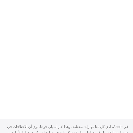
A
في Apple، لدى كل منا مهارات مختلفة، وهذا أهم أسباب قوتنا. نرى أن الاختلافات في
p
هويتنا، وما اختبرناه في حياتنا، وطريقة تفكيرنا - جميعها عناصر تُثري عملنا. لأننا نؤمن