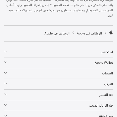
p
بأنه، حتى نتمكن من ابتكار منتجات تخدم الجميع، لا بُد من إشراك الجميع. ولهذا، نُعامل
l
المرشحين كافة بعدلٍ ومساواة. سنتعاون مع المرشحين لتوفير التسهيلات المناسبة
e
لهم.
F
o
o
t

الوظائف في Apple
الوظائف في Apple
e
A
r
p
p
استكشف
l
e
Apple Wallet
الحساب
الترفيه
فئة التعليم
فئة الرعاية الصحية
قيم Apple