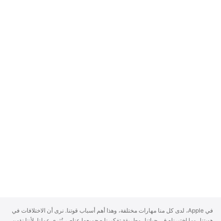
A
في Apple، لدى كل منا مهارات مختلفة، وهذا أهم أسباب قوتنا. نرى أن الاختلافات في
p
هويتنا، وما اختبرناه في حياتنا، وطريقة تفكيرنا - جميعها عناصر تُثري عملنا. لأننا نؤمن