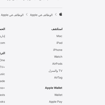
l
e
F

الوظائف في Apple
الوظائف في Apple
o
A
o
p
t
p
استكشف
الحس
e
l
Mac
إدارة 
r
e
.com
iPad
iPhone
الترف
Watch
 One
AirPods
+Apple TV
TV والمنزل
usic
AirTag
cade
+Apple Fitness
Apple Wallet
asts
Wallet
ooks
Apple Pay