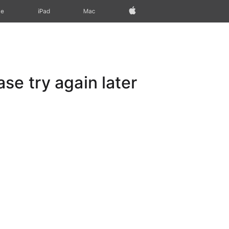
Apple‏
Mac
iPad‏
ne
e try again later.