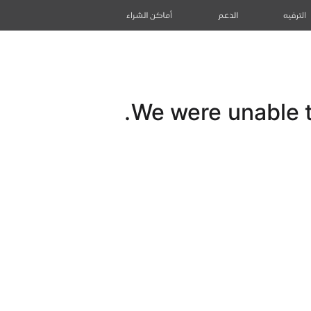
الترفيه
الدعم
أماكن الشراء
We were unable to