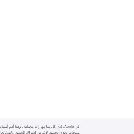
A
في Apple، لدى كل منا مهارات مختلفة، وهذا أهم أ
p
منتجات تخدم الجميع، لا بُد من إشراك الجميع. ولهذا، ن
p