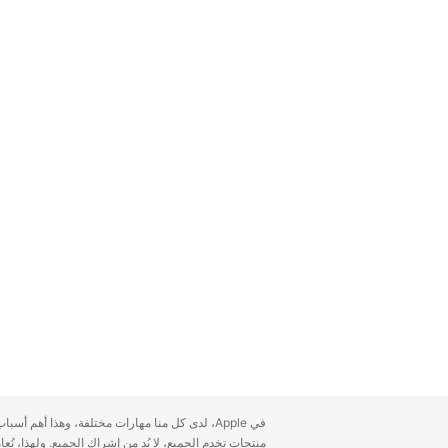
A
في Apple، لدى كل منا مهارات مختلفة، وهذا أهم أ
p
منتجات تخدم الجميع، لا بُد من إشراك الجميع. ولهذا، ن
p