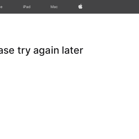
Apple‏
Mac
iPad‏
ne
e try again later.