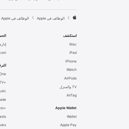
l
e
F

الوظائف في Apple
الوظائف في Apple
o
A
o
p
t
p
استكشف
الحس
e
l
Mac
إدارة 
r
e
.com
iPad
iPhone
الترف
Watch
 One
AirPods
+Apple TV
TV والمنزل
usic
AirTag
cade
+Apple Fitness
Apple Wallet
asts
Wallet
ooks
Apple Pay