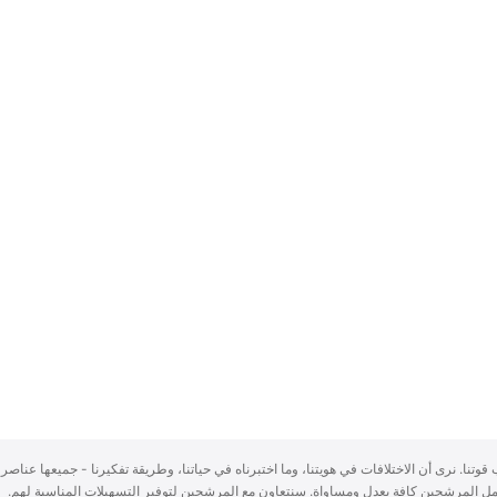
سباب قوتنا. نرى أن الاختلافات في هويتنا، وما اختبرناه في حياتنا، وطريقة تفكيرنا - جميعها عناصر 
ُعامل المرشحين كافة بعدلٍ ومساواة. سنتعاون مع المرشحين لتوفير التسهيلات المناسبة لهم.