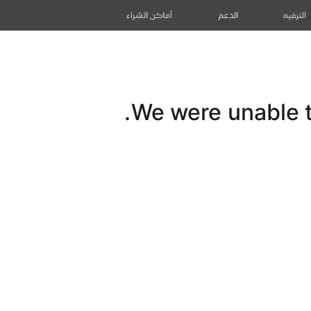
الترفيه
الدعم
أماكن الشراء
We were unable to