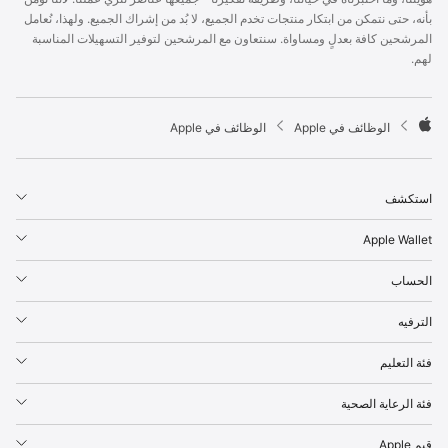
p
بأنه، حتى نتمكن من ابتكار منتجات تخدم الجميع، لا بُد من إشراك الجميع. ولهذا، نُعامل
l
المرشحين كافة بعدلٍ ومساواة. سنتعاون مع المرشحين لتوفير التسهيلات المناسبة
e
لهم.
F
o
o
t

الوظائف في Apple
الوظائف في Apple
e
A
r
p
p
استكشف
l
e
Apple Wallet
الحساب
الترفيه
فئة التعليم
فئة الرعاية الصحية
قيم Apple