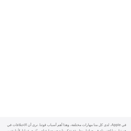
A
في Apple، لدى كل منا مهارات مختلفة، وهذا أهم أسباب قوتنا. نرى أن الاختلافات في
p
هويتنا، وما اختبرناه في حياتنا، وطريقة تفكيرنا - جميعها عناصر تُثري عملنا. لأننا نؤمن